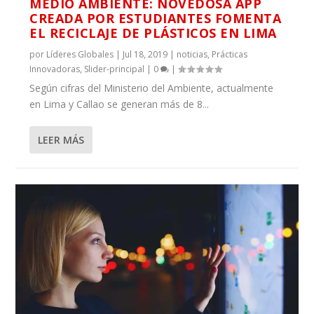
MEDIO AMBIENTE: NOVEDOSA APP
CREADA POR ESTUDIANTES FOMENTA
EL RECICLAJE DE PLÁSTICOS EN LIMA
por
Líderes Globales
|
Jul 18, 2019
|
noticias
,
Prácticas
Innovadoras
,
Slider-principal
|
0
|
Según cifras del Ministerio del Ambiente, actualmente
en Lima y Callao se generan más de 8...
LEER MÁS