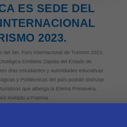
A ES SEDE DEL
 INTERNACIONAL
RISMO 2023.
del 3er. Foro Internacional de Turismo 2023,
cnológica Emiliano Zapata del Estado de
tres días estudiantes y autoridades educativas
ógicas y Politécnicas del país podrán disfrutar
 turísticos que alberga la Eterna Primavera,
ís invitado a Francia.
s Urióstegui Salgado, al dar la bienvenida
 el Museo de la Ciudad de Cuernavaca