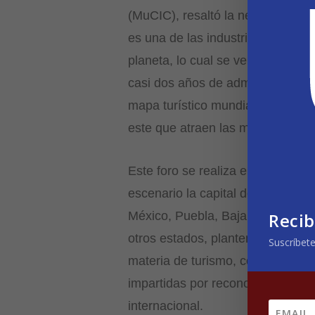
(MuCIC), resaltó la necesidad de 
es una de las industrias que ge
planeta, lo cual se ve reflejado 
casi dos años de administración
mapa turístico mundial con disti
este que atraen las miradas de di
Este foro se realiza en el marco
escenario la capital de Morelos d
Recib
México, Puebla, Baja California,
otros estados, planten pautas ha
Suscríbete
materia de turismo, contando con 
impartidas por reconocidos expon
internacional.