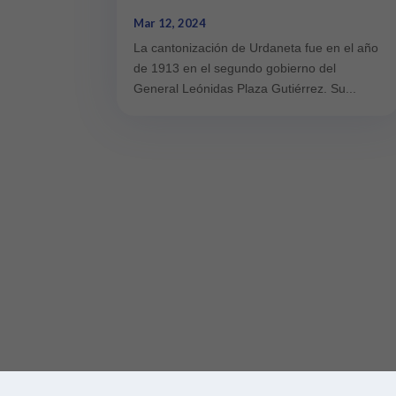
Mar 12, 2024
La cantonización de Urdaneta fue en el año
de 1913 en el segundo gobierno del
General Leónidas Plaza Gutiérrez. Su...
Diseñado por
| Desarrollado por
Elegant Themes
WordPr