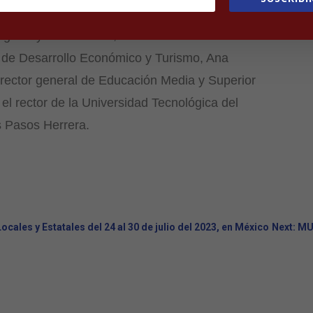
 inaugural estuvieron presentes la directora
ógicas y Politécnicas, Marlenne Johvana
 de Desarrollo Económico y Turismo, Ana
irector general de Educación Media y Superior
el rector de la Universidad Tecnológica del
s Pasos Herrera.
cales y Estatales del 24 al 30 de julio del 2023, en México
Next: M