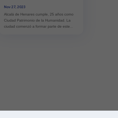
Nov 27, 2023
Alcalá de Henares cumple, 25 años como
Ciudad Patrimonio de la Humanidad. La
ciudad comenzó a formar parte de este...