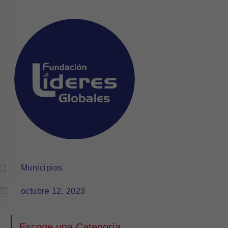

Municipios

octubre 12, 2023
Escoge una Categoría