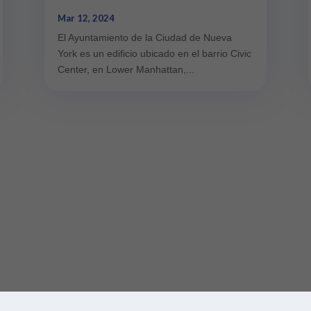
Mar 12, 2024
El Ayuntamiento de la Ciudad de Nueva
York es un edificio ubicado en el barrio Civic
Center, en Lower Manhattan,...
ess