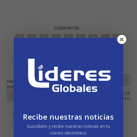
COMPARTIR:
PRÓXIMO
Hacer más con menos,
meta de una Smart City
RANKING MUNICIPAL DE
ANTERIOR
GOBIERNO ABIERTO
SOBRE EL AUTOR
Recibe nuestras noticias
Suscríbete y recibe nuestras noticias en tu
correo electrónico