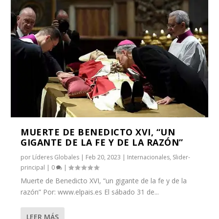
MUERTE DE BENEDICTO XVI, “UN
GIGANTE DE LA FE Y DE LA RAZÓN”
por
Líderes Globales
|
Feb 20, 2023
|
Internacionales
,
Slider-
principal
|
0
|
Muerte de Benedicto XVI, “un gigante de la fe y de la
razón” Por: www.elpais.es El sábado 31 de...
LEER MÁS