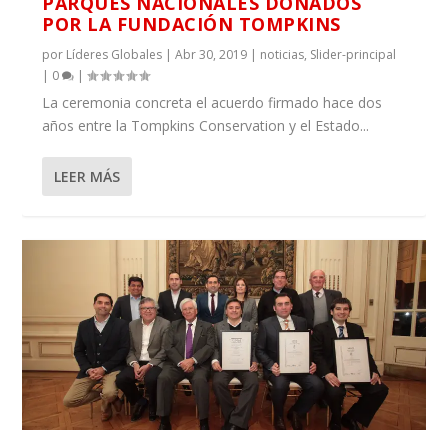
PARQUES NACIONALES DONADOS
POR LA FUNDACIÓN TOMPKINS
por
Líderes Globales
|
Abr 30, 2019
|
noticias
,
Slider-principal
|
0
|
La ceremonia concreta el acuerdo firmado hace dos
años entre la Tompkins Conservation y el Estado...
LEER MÁS