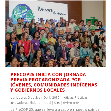
PRECOP25 INICIA CON JORNADA
PREVIA PROTAGONIZADA POR
JÓVENES, COMUNIDADES INDÍGENAS
Y GOBIERNOS LOCALES
por
Líderes Globales
|
Oct 8, 2019
|
noticias
,
Prácticas
Innovadoras
,
Slider-principal
|
0
|
La PreCOP 25, que se llevará a cabo en nuestro país del