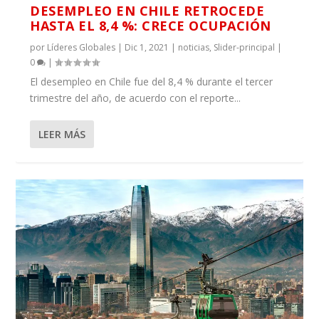
DESEMPLEO EN CHILE RETROCEDE
HASTA EL 8,4 %: CRECE OCUPACIÓN
por
Líderes Globales
|
Dic 1, 2021
|
noticias
,
Slider-principal
|
0
|
El desempleo en Chile fue del 8,4 % durante el tercer
trimestre del año, de acuerdo con el reporte...
LEER MÁS