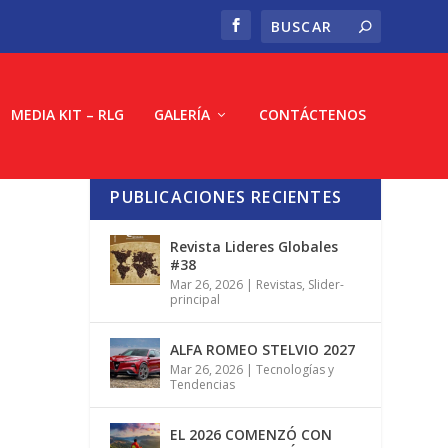
MEDIA KIT – RLG
GALERÍA
CONTÁCTENOS
PUBLICACIONES RECIENTES
Revista Lideres Globales
#38
Mar 26, 2026
|
Revistas
,
Slider-
principal
ALFA ROMEO STELVIO 2027
Mar 26, 2026
|
Tecnologías y
Tendencias
EL 2026 COMENZÓ CON