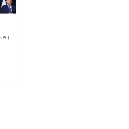
|
0
|