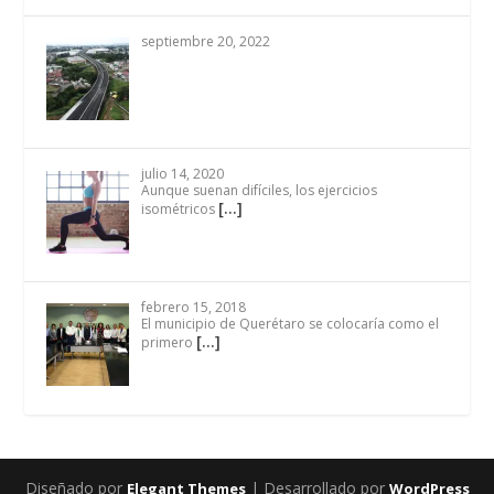
septiembre 20, 2022
julio 14, 2020
Aunque suenan difíciles, los ejercicios
[…]
isométricos
febrero 15, 2018
El municipio de Querétaro se colocaría como el
[…]
primero
Diseñado por
| Desarrollado por
Elegant Themes
WordPress