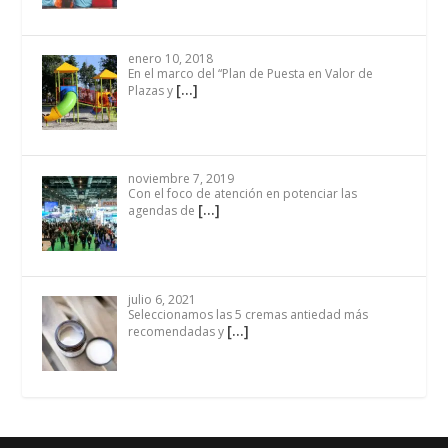
enero 10, 2018
En el marco del “Plan de Puesta en Valor de
[…]
Plazas y
noviembre 7, 2019
Con el foco de atención en potenciar las
[…]
agendas de
julio 6, 2021
Seleccionamos las 5 cremas antiedad más
[…]
recomendadas y