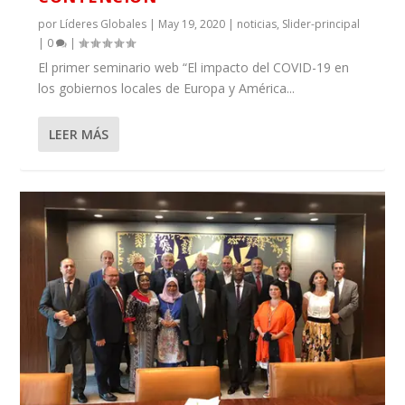
por
Líderes Globales
|
May 19, 2020
|
noticias
,
Slider-principal
|
0
|
El primer seminario web “El impacto del COVID-19 en
los gobiernos locales de Europa y América...
LEER MÁS