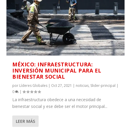
MÉXICO: INFRAESTRUCTURA:
INVERSIÓN MUNICIPAL PARA EL
BIENESTAR SOCIAL
por
Líderes Globales
|
Oct 27, 2021
|
noticias
,
Slider-principal
|
0
|
La infraestructura obedece a una necesidad de
bienestar social y ese debe ser el motor principal...
LEER MÁS