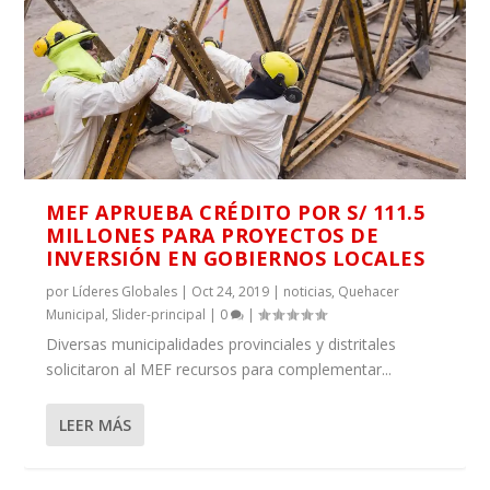
MEF APRUEBA CRÉDITO POR S/ 111.5
MILLONES PARA PROYECTOS DE
INVERSIÓN EN GOBIERNOS LOCALES
por
Líderes Globales
|
Oct 24, 2019
|
noticias
,
Quehacer
Municipal
,
Slider-principal
|
0
|
Diversas municipalidades provinciales y distritales
solicitaron al MEF recursos para complementar...
LEER MÁS