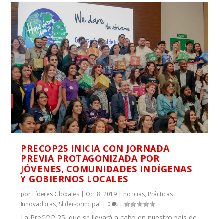
PRECOP25 INICIA CON JORNADA
PREVIA PROTAGONIZADA POR
JÓVENES, COMUNIDADES INDÍGENAS
Y GOBIERNOS LOCALES
por
Líderes Globales
|
Oct 8, 2019
|
noticias
,
Prácticas
Innovadoras
,
Slider-principal
|
0
|
La PreCOP 25, que se llevará a cabo en nuestro país del