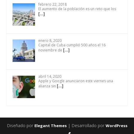
febrero 22, 2018
El aumento de la población es un reto que los
[…]
enero 8, 2020
Capital de Cuba cumplió 500 años el 16
[…]
noviembre de
abril 14, 2020
Apple y Google anunciaron este viernes una
[…]
alianza sin
Diseñado por
| Desarrollado por
Elegant Themes
WordPress