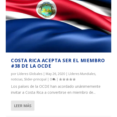
COSTA RICA ACEPTA SER EL MIEMBRO
#38 DE LA OCDE
por
Líderes Globales
|
May 26, 2020
|
Líderes Mundiales
,
noticias
,
Slider-principal
|
0
|
Los países de la OCDE han acordado unánimemente
invitar a Costa Rica a convertirse en miembro de...
LEER MÁS