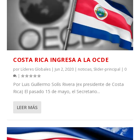
COSTA RICA INGRESA A LA OCDE
por
Líderes Globales
|
Jun 2, 2020
|
noticias
,
Slider-principal
|
0
|
Por Luis Guillermo Solís Rivera (ex presidente de Costa
Rica) El pasado 15 de mayo, el Secretario...
LEER MÁS