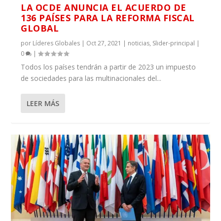
LA OCDE ANUNCIA EL ACUERDO DE
136 PAÍSES PARA LA REFORMA FISCAL
GLOBAL
por
Líderes Globales
|
Oct 27, 2021
|
noticias
,
Slider-principal
|
0
|
Todos los países tendrán a partir de 2023 un impuesto
de sociedades para las multinacionales del...
LEER MÁS