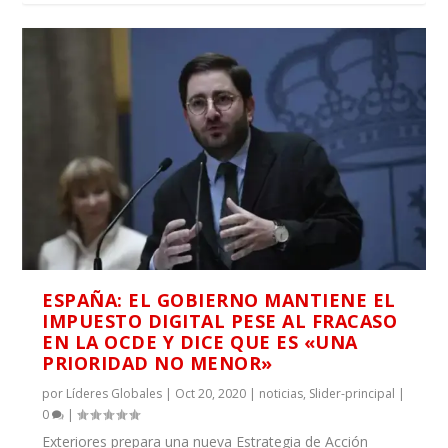
ESPAÑA: EL GOBIERNO MANTIENE EL
IMPUESTO DIGITAL PESE AL FRACASO
EN LA OCDE Y DICE QUE ES «UNA
PRIORIDAD NO MENOR»
por
Líderes Globales
|
Oct 20, 2020
|
noticias
,
Slider-principal
|
0
|
Exteriores prepara una nueva Estrategia de Acción