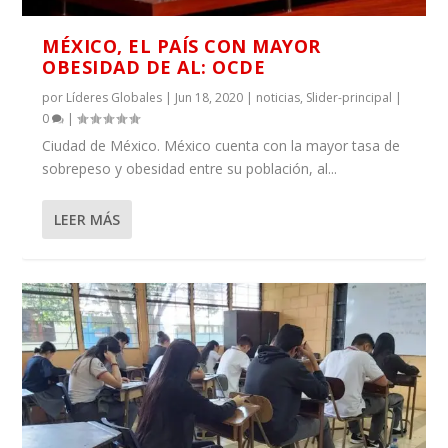
MÉXICO, EL PAÍS CON MAYOR
OBESIDAD DE AL: OCDE
por
Líderes Globales
|
Jun 18, 2020
|
noticias
,
Slider-principal
|
0
|
Ciudad de México. México cuenta con la mayor tasa de
sobrepeso y obesidad entre su población, al...
LEER MÁS