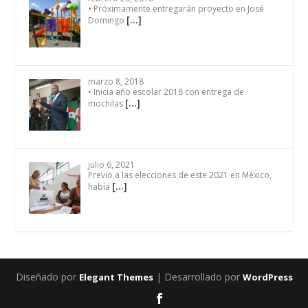
• Próximamente entregarán proyecto en José
[…]
Domingo
marzo 8, 2018
• Inicia año escolar 2018 con entrega de
[…]
mochilas
julio 6, 2021
Previo a las elecciones de este 2021 en México,
[…]
había
Diseñado por
| Desarrollado por
Elegant Themes
WordPress