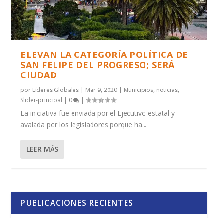
ELEVAN LA CATEGORÍA POLÍTICA DE
SAN FELIPE DEL PROGRESO; SERÁ
CIUDAD
por
Líderes Globales
|
Mar 9, 2020
|
Municipios
,
noticias
,
Slider-principal
|
0
|
La iniciativa fue enviada por el Ejecutivo estatal y
avalada por los legisladores porque ha...
LEER MÁS
PUBLICACIONES RECIENTES