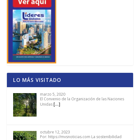
LO MÁS VISITADO
marzo 5, 2020
El Convenio de la Organización de las Naciones
[…]
Unidas
octubre 12, 2023
Por: https://mvsnoticias.com La sostenibilidad