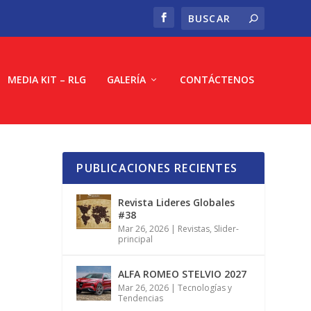
MEDIA KIT – RLG
GALERÍA
CONTÁCTENOS
PUBLICACIONES RECIENTES
Revista Lideres Globales
#38
Mar 26, 2026
|
Revistas
,
Slider-
principal
ALFA ROMEO STELVIO 2027
Mar 26, 2026
|
Tecnologías y
Tendencias