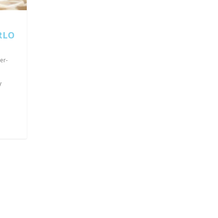
RLO
der-
y