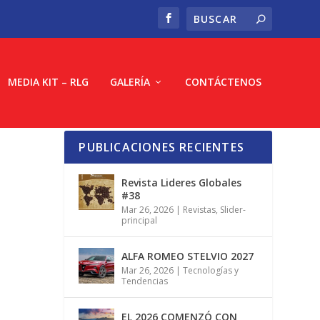
MEDIA KIT – RLG
GALERÍA
CONTÁCTENOS
PUBLICACIONES RECIENTES
Revista Lideres Globales
#38
Mar 26, 2026
|
Revistas
,
Slider-
principal
ALFA ROMEO STELVIO 2027
Mar 26, 2026
|
Tecnologías y
Tendencias
EL 2026 COMENZÓ CON