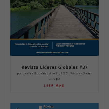
Revista Lideres Globales #37
por
Líderes Globales
|
Ago 21, 2025
|
Revistas
,
Slider-
principal
LEER MÁS