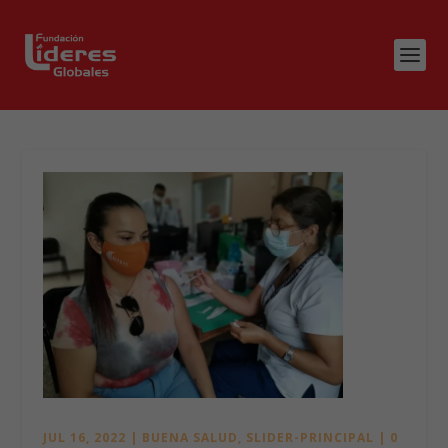
JUL 16, 2022
|
BUENA SALUD
,
SLIDER-PRINCIPAL
|
0