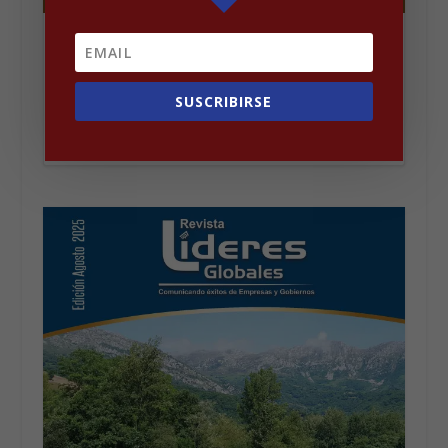
Revista Lideres Globales #38
por
Líderes Globales
|
Mar 26, 2026
|
Revistas
,
Slider-
SUSCRIBIRSE
principal
LEER MÁS