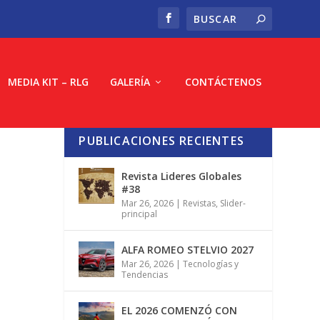
MEDIA KIT – RLG
GALERÍA
CONTÁCTENOS
PUBLICACIONES RECIENTES
Revista Lideres Globales
#38
Mar 26, 2026
|
Revistas
,
Slider-
principal
ALFA ROMEO STELVIO 2027
Mar 26, 2026
|
Tecnologías y
Tendencias
EL 2026 COMENZÓ CON