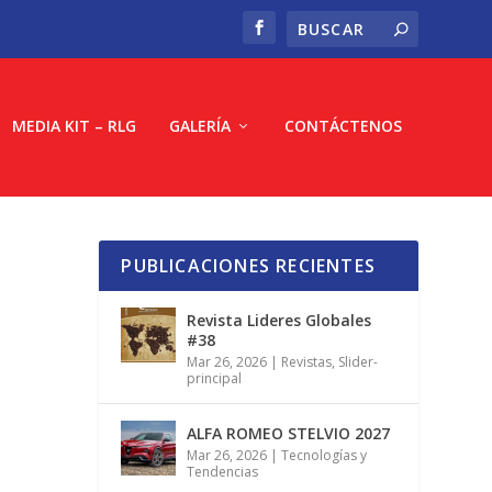
MEDIA KIT – RLG
GALERÍA
CONTÁCTENOS
PUBLICACIONES RECIENTES
Revista Lideres Globales
#38
Mar 26, 2026
|
Revistas
,
Slider-
principal
ALFA ROMEO STELVIO 2027
Mar 26, 2026
|
Tecnologías y
Tendencias