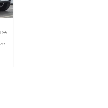
|
0
ores