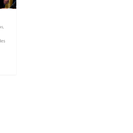
as
,
des