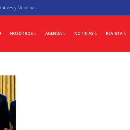
atales y Municipa...
O
NOSOTROS
AGENDA
NOTICIAS
REVISTA