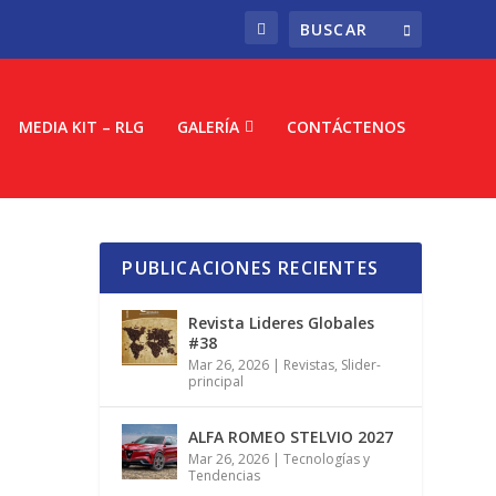
MEDIA KIT – RLG
GALERÍA
CONTÁCTENOS
PUBLICACIONES RECIENTES
Revista Lideres Globales
#38
Mar 26, 2026
|
Revistas
,
Slider-
principal
ALFA ROMEO STELVIO 2027
Mar 26, 2026
|
Tecnologías y
Tendencias