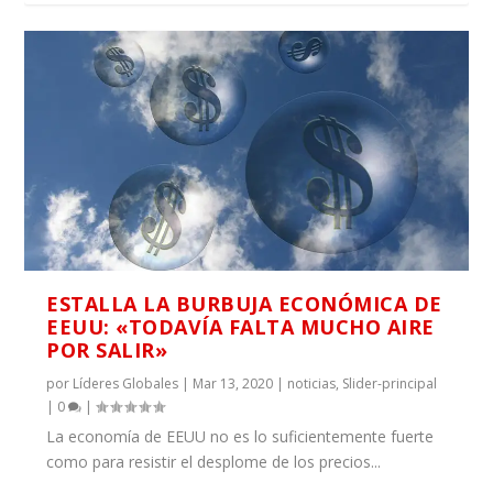
ESTALLA LA BURBUJA ECONÓMICA DE
EEUU: «TODAVÍA FALTA MUCHO AIRE
POR SALIR»
por
Líderes Globales
|
Mar 13, 2020
|
noticias
,
Slider-principal
|
0
|
La economía de EEUU no es lo suficientemente fuerte
como para resistir el desplome de los precios...