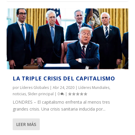
LA TRIPLE CRISIS DEL CAPITALISMO
por
Líderes Globales
|
Abr 24, 2020
|
Líderes Mundiales
,
noticias
,
Slider-principal
|
0
|
LONDRES – El capitalismo enfrenta al menos tres
grandes crisis. Una crisis sanitaria inducida por...
LEER MÁS