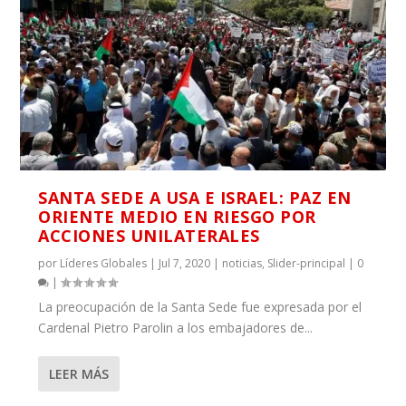
SANTA SEDE A USA E ISRAEL: PAZ EN
ORIENTE MEDIO EN RIESGO POR
ACCIONES UNILATERALES
por
Líderes Globales
|
Jul 7, 2020
|
noticias
,
Slider-principal
|
0
|
La preocupación de la Santa Sede fue expresada por el
Cardenal Pietro Parolin a los embajadores de...
LEER MÁS