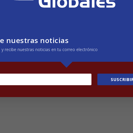
es de Tránsito incumplimiento de Ley de Tránsito por Vías Públicas
se al Plenario en las siguientes sesiones legislativas para que este
ediente legislativo cuenta con el apoyo del Consejo Directivo de la
nicipales.
e nuestras noticias
 y recibe nuestras noticias en tu correo electrónico
 40 años de existencia, es una entidad de derecho público,
ría jurídica otorgada por ley y conformada por Municipalidades y
esarrolla acciones de apoyo tendientes a lograr una mejor gestión
sparencia por medio de sus diferentes proyectos y actividades.
SUSCRIBI