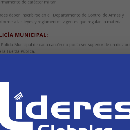
rmamento de carácter militar.
ades deben inscribirse en el Departamento de Control de Armas y
nforme a las leyes y reglamentos vigentes que regulan la materia.
ICÍA MUNICIPAL:
 Policía Municipal de cada cantón no podía ser superior de un diez po
e la Fuerza Pública.
e las policías municipales serán capacitados en la Academia Nacional
te para complementar la instrucción con temas de interés municipal,
fica que cada municipalidad facilite a estos funcionarios.
, zonas verdes y sus respectivos servicios.
 Instalación de Estacionómetros, Ley No.3580.