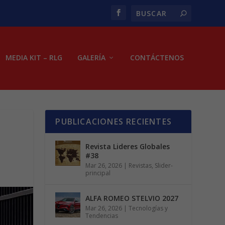
MEDIA KIT – RLG
GALERÍA
CONTÁCTENOS
PUBLICACIONES RECIENTES
Revista Lideres Globales
#38
Mar 26, 2026
|
Revistas
,
Slider-
principal
ALFA ROMEO STELVIO 2027
Mar 26, 2026
|
Tecnologías y
Tendencias