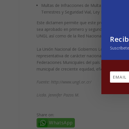
Multas de Infracciones de Multas de Infraccion
Terrestres y Seguridad Vial, Ley No.9078.
Este dictamen permite que este proyecto de ley pa
sea aprobado en primero y segundo debate. El exp
UNGL así como de la Red Nacional de Policías Mu
Recib
Suscríbete
La Unión Nacional de Gobiernos Locales, con casi
representativa de carácter nacional, con persone
Federaciones Municipales del país y promueve y d
municipal de creciente equidad, eficiencia y tran
Fuente: http://www.ungl.or.cr/
Licda. Jennifer Pazos M.
Share on:
WhatsApp