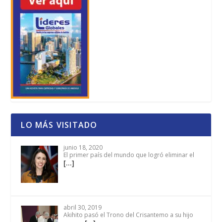
LO MÁS VISITADO
junio 18, 2020
El primer país del mundo que logró eliminar el
[…]
abril 30, 2019
Akihito pasó el Trono del Crisantemo a su hijo