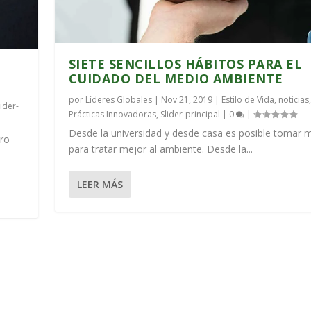
SIETE SENCILLOS HÁBITOS PARA EL
CUIDADO DEL MEDIO AMBIENTE
por
Líderes Globales
|
Nov 21, 2019
|
Estilo de Vida
,
noticias
,
lider-
Prácticas Innovadoras
,
Slider-principal
|
0
|
Desde la universidad y desde casa es posible tomar 
tro
para tratar mejor al ambiente. Desde la...
LEER MÁS