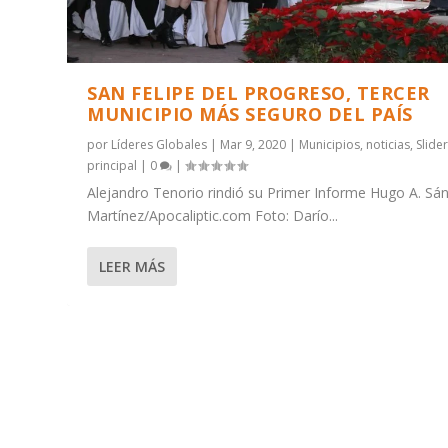
SAN FELIPE DEL PROGRESO, TERCER
MUNICIPIO MÁS SEGURO DEL PAÍS
por
Líderes Globales
|
Mar 9, 2020
|
Municipios
,
noticias
,
Slider
principal
|
0
|
Alejandro Tenorio rindió su Primer Informe Hugo A. Sá
Martínez/Apocaliptic.com Foto: Darío...
LEER MÁS