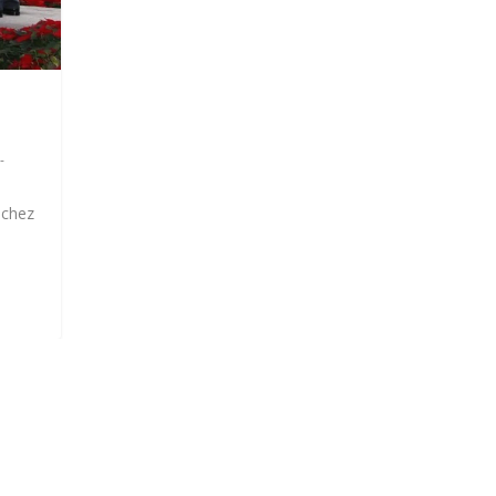
-
nchez