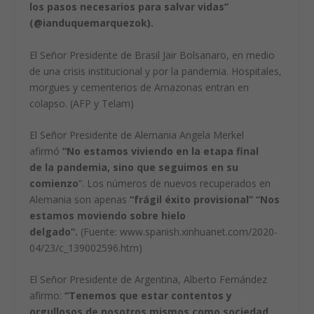
los pasos necesarios para salvar vidas”
(@ianduquemarquezok).
El Señor Presidente de Brasil Jair Bolsanaro, en medio
de una crisis institucional y por la pandemia. Hospitales,
morgues y cementerios de Amazonas entran en
colapso. (AFP y Telam)
El Señor Presidente de Alemania Angela Merkel
afirmó
“No estamos viviendo en la etapa final
de
la pandemia, sino que seguimos en su
comienzo
”. Los números de nuevos recuperados en
Alemania son apenas
“frágil éxito provisional” “Nos
estamos moviendo sobre hielo
delgado”.
(Fuente: www.spanish.xinhuanet.com/2020-
04/23/c_139002596.htm)
El Señor Presidente de Argentina, Alberto Fernández
afirmo:
“Tenemos que estar contentos y
orgullosos de nosotros mismos como sociedad.