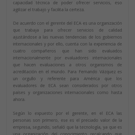
Actualmente en la organización trabajan 46 personas y
entre el 2018 y el 2022, el ECA ha realizado 781
evaluaciones de organismos de evaluación de la
conformidad; el gerente resaltó que se requiere de una
cantidad de recurso humano importante y de calidad y
por ello, se buscan mediante los convenios con los
entes Internacionales homólogos a ECA obtener esa
capacidad técnica de poder ofrecer servicios, eso
agilizar el trabajo y facilita la certeza.
De acuerdo con el gerente del ECA es una organización
que trabaja para ofrecer servicios de calidad
ajustándose a las nuevas tendencias de los gobiernos
internacionales y por ello, cuenta con la experiencia de
cuatro compañeros que han sido evaluados
internacionalmente por evaluadores internacionales
que hacen evaluaciones a otros organismos de
acreditación en el mundo. Para Fernando Vázquez es
un orgullo y referente para América que los
evaluadores de ECA sean considerados por otros