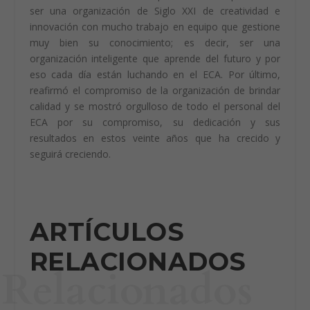
globales, impidiendo que ocurran obstáculos técnicos
al comercio innecesarios y a lograr que la acreditación
sea un detonante para el desarrollo de la
competitividad nacional.
En el aniversario número 20 del Ente Costarricense de
Acreditación, Fernando Vázquez sentenció que desean
ser una organización de Siglo XXI de creatividad e
innovación con mucho trabajo en equipo que gestione
muy bien su conocimiento; es decir, ser una
organización inteligente que aprende del futuro y por
eso cada día están luchando en el ECA. Por último,
reafirmó el compromiso de la organización de brindar
calidad y se mostró orgulloso de todo el personal del
ECA por su compromiso, su dedicación y sus
resultados en estos veinte años que ha crecido y
seguirá creciendo.