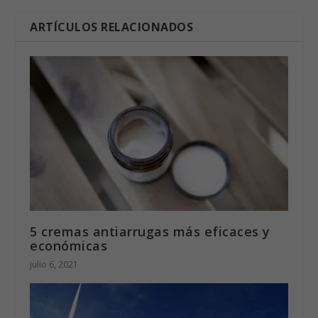
PRÓXIMO
Inicia construcción de la
primera zona franca con
diseño sostenible en Costa
Coopepalmares: Unidad
Rica
móvil odontológica
ANTERIOR
ARTÍCULOS RELACIONADOS