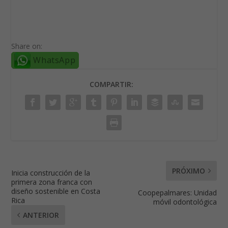
Revista Lideres Globales #37
por
Líderes Globales
|
Ago 21, 2025
|
Revistas
,
Slider-
principal
LEER MÁS
Share on:
WhatsApp
COMPARTIR: