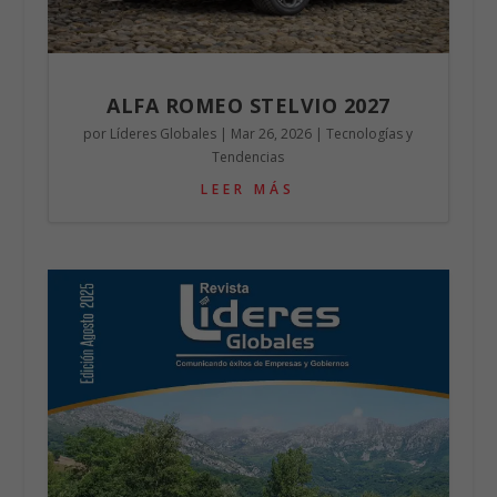
ALFA ROMEO STELVIO 2027
por
Líderes Globales
|
Mar 26, 2026
|
Tecnologías y
Tendencias
LEER MÁS