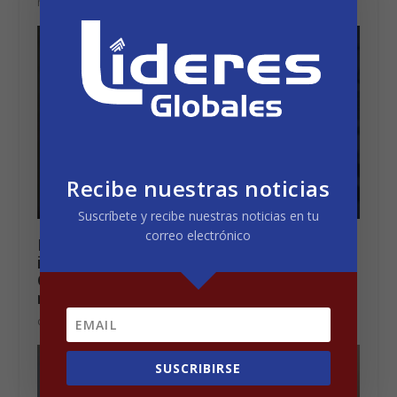
mayo 28, 2020
Recibe nuestras noticias
Suscríbete y recibe nuestras noticias en tu
correo electrónico
España: El Gobierno mantiene el
impuesto digital pese al fracaso en la
OCDE y dice que es «una prioridad no
menor»
octubre 20, 2020
SUSCRIBIRSE