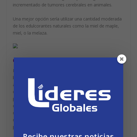
incrementado de tumores cerebrales en animales.
Una mejor opción sería utilizar una cantidad moderada
de los edulcorantes naturales como la miel de maple,
miel, o la melaza.
6. LA HARINA BLANCA REFINADA
En la actualidad casi todo el mundo sabe que la harina
blanca no es buena para su salud. Puede favorecer a un
aumento de peso y es la principal causa de la obesidad
cuando se abusa. El refinar granos y harinas crea la
pérdida de nutrientes y reduce el contenido de fibra, lo
cual puede conducir a una variedad de problemas
digestivos como el estreñimiento. Pero ¿sabe usted
que el blanqueamiento de harinas es realmente malo
para usted?
Recibe nuestras noticias