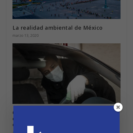
La realidad ambiental de México
marzo 13, 2020
Cómo desinfectar correctamente tu
coche durante la epidemia de
coronavirus
abril 14, 2020